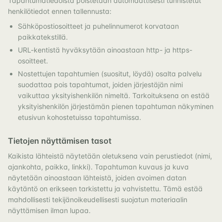
Tapahtumatiedoista poistetaan automaattisesti tunnistetut
henkilötiedot ennen tallennusta:
Sähköpostiosoitteet ja puhelinnumerot korvataan
paikkatekstillä.
URL-kentistä hyväksytään ainoastaan http- ja https-
osoitteet.
Nostettujen tapahtumien (suositut, löydä) osalta palvelu
suodattaa pois tapahtumat, joiden järjestäjän nimi
vaikuttaa yksityishenkilön nimeltä. Tarkoituksena on estää
yksityishenkilön järjestämän pienen tapahtuman näkyminen
etusivun kohostetuissa tapahtumissa.
Tietojen näyttämisen tasot
Kaikista lähteistä näytetään oletuksena vain perustiedot (nimi,
ajankohta, paikka, linkki). Tapahtuman kuvaus ja kuva
näytetään ainoastaan lähteistä, joiden avoimen datan
käytäntö on erikseen tarkistettu ja vahvistettu. Tämä estää
mahdollisesti tekijänoikeudellisesti suojatun materiaalin
näyttämisen ilman lupaa.