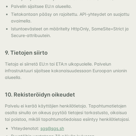
Palvelin sijaitsee EU:n alueella.
Tietokantaan pääsy on rajoitettu. API-yhteydet on suojattu
avaimella.
Istuntoevästeet on määritelty HttpOnly, SameSite=Strict ja
Secure-attribuutein.
9. Tietojen siirto
Tietoja ei siirretä EU:n tai ETA:n ulkopuolelle. Palvelun
infrastruktuuri sijaitsee kokonaisuudessaan Euroopan unionin
alueella.
10. Rekisteröidyn oikeudet
Palvelu ei kerää käyttäjien henkilötietoja. Tapahtumatietojen
osalta sinulla on oikeus pyytää tietojesi tarkastusta, oikaisua
tai poistoa, mikäli tapahtumatiedoissa esiintyy henkilötietojasi.
Yhteydenotot:
sgs@sgs.sh