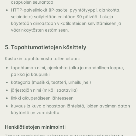
osapuolen seurantaa.
HTTP-palvelinlokit (IP-osoite, pyyntötyyppi, ajankohta,
selaintieto) säilytetään enintään 30 päivää. Lokeja
käytetään ainoastaan vikatilanteiden selvittämiseen ja
väärinkäytösten estämiseen.
5. Tapahtumatietojen käsittely
Kustakin tapahtumasta tallennetaan:
tapahtuman nimi, ajankohta (alku ja mahdollinen loppu),
paikka ja kaupunki
kategoria (musiikki, teatteri, urheilu jne.)
järjestäjän nimi (mikäli saatavilla)
linkki alkuperäiseen lähteeseen
kuvaus ja kuva ainoastaan lähteistä, joiden avoimen datan
käytäntö on varmistettu
Henkilötietojen minimointi