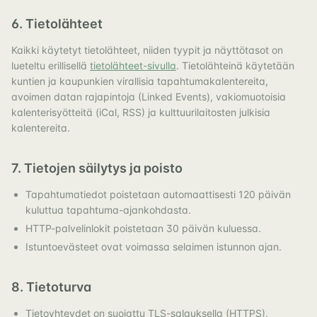
6. Tietolähteet
Kaikki käytetyt tietolähteet, niiden tyypit ja näyttötasot on
lueteltu erillisellä
tietolähteet-sivulla
. Tietolähteinä käytetään
kuntien ja kaupunkien virallisia tapahtumakalentereita,
avoimen datan rajapintoja (Linked Events), vakiomuotoisia
kalenterisyötteitä (iCal, RSS) ja kulttuurilaitosten julkisia
kalentereita.
7. Tietojen säilytys ja poisto
Tapahtumatiedot poistetaan automaattisesti 120 päivän
kuluttua tapahtuma-ajankohdasta.
HTTP-palvelinlokit poistetaan 30 päivän kuluessa.
Istuntoevästeet ovat voimassa selaimen istunnon ajan.
8. Tietoturva
Tietoyhteydet on suojattu TLS-salauksella (HTTPS).