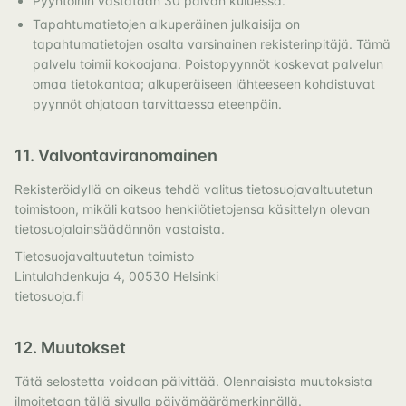
Pyyntöihin vastataan 30 päivän kuluessa.
Tapahtumatietojen alkuperäinen julkaisija on
tapahtumatietojen osalta varsinainen rekisterinpitäjä. Tämä
palvelu toimii kokoajana. Poistopyynnöt koskevat palvelun
omaa tietokantaa; alkuperäiseen lähteeseen kohdistuvat
pyynnöt ohjataan tarvittaessa eteenpäin.
11. Valvontaviranomainen
Rekisteröidyllä on oikeus tehdä valitus tietosuojavaltuutetun
toimistoon, mikäli katsoo henkilötietojensa käsittelyn olevan
tietosuojalainsäädännön vastaista.
Tietosuojavaltuutetun toimisto
Lintulahdenkuja 4, 00530 Helsinki
tietosuoja.fi
12. Muutokset
Tätä selostetta voidaan päivittää. Olennaisista muutoksista
ilmoitetaan tällä sivulla päivämäärämerkinnällä.