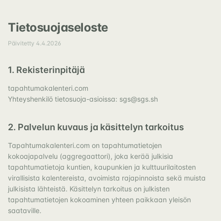
Siirry sisältöön
Tietosuojaseloste
Päivitetty 4.4.2026
1. Rekisterinpitäjä
tapahtumakalenteri.com
Yhteyshenkilö tietosuoja-asioissa: sgs@sgs.sh
2. Palvelun kuvaus ja käsittelyn tarkoitus
Tapahtumakalenteri.com on tapahtumatietojen
kokoajapalvelu (aggregaattori), joka kerää julkisia
tapahtumatietoja kuntien, kaupunkien ja kulttuurilaitosten
virallisista kalentereista, avoimista rajapinnoista sekä muista
julkisista lähteistä. Käsittelyn tarkoitus on julkisten
tapahtumatietojen kokoaminen yhteen paikkaan yleisön
saataville.